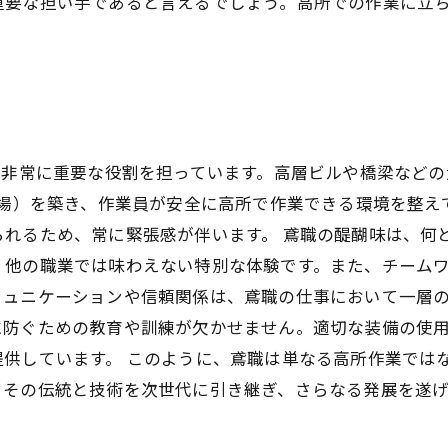
重要な担い手であると言えるでしょう。高所での作業に立
て非常に重要な役割を担っています。高層ビルや橋梁など
ing（足場）を築き、作業員が安全に高所で作業できる環境を
れるため、常に緊張感が伴います。 鳶職の醍醐味は、何
、他の職業では味わえない特別な体験です。また、チーム
ュニケーションや信頼関係は、鳶職の仕事において一層の
に防ぐための教育や訓練が欠かせません。適切な装備の使
供しています。 このように、鳶職は単なる高所作業では
、その伝統と技術を次世代に引き継ぎ、さらなる発展を遂