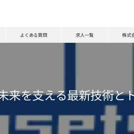
よくある質問
求人一覧
株式
足場工事
未経験
経験者
未来を支える最新技術と
新居浜市
愛媛の鳶