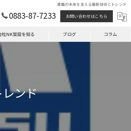
鳶職の未来を支える最新技術とトレンド
0883-87-7233
お問い合わせはこちら
会社NK架設を知る
ブログ
コラム
トレンド
の鳶